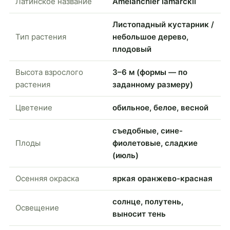
Латинское название
Amelanchier lamarckii
Листопадный кустарник /
Тип растения
небольшое дерево,
плодовый
Высота взрослого
3–6 м (формы — по
растения
заданному размеру)
Цветение
обильное, белое, весной
съедобные, сине-
Плоды
фиолетовые, сладкие
(июль)
Осенняя окраска
яркая оранжево-красная
солнце, полутень,
Освещение
выносит тень