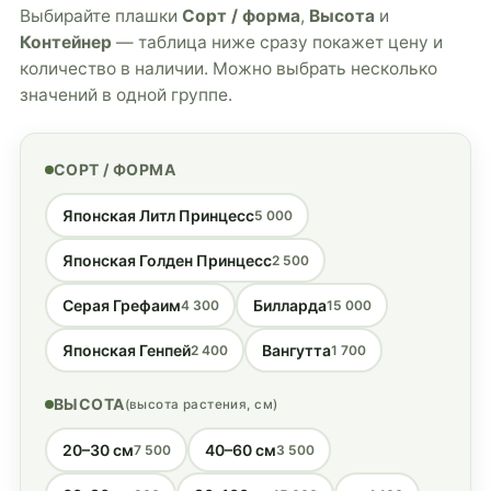
Выбирайте плашки
Сорт / форма
,
Высота
и
Контейнер
— таблица ниже сразу покажет цену и
количество в наличии. Можно выбрать несколько
значений в одной группе.
СОРТ / ФОРМА
Японская Литл Принцесс
5 000
Японская Голден Принцесс
2 500
Серая Грефаим
Билларда
4 300
15 000
Японская Генпей
Вангутта
2 400
1 700
ВЫСОТА
(высота растения, см)
20–30 см
40–60 см
7 500
3 500