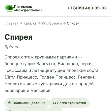
Питомник
+7 (499) 403-35-03
«Рождествено»
Главная
→
Каталог
→
Кустарники
→
Спирея
Спирея
Spiraea
Спирея оптом крупными партиями —
белоцветущие Вангутта, Билларда, серая
Грефсхайм и летнецветущие японские сорта
(Литл Принцесс, Голден Принцесс, Генпей).
Неприхотливые кустарники для изгородей,
бордюров и массивов.
🌸 Обильное цветение
✂️ Легко стрижётся