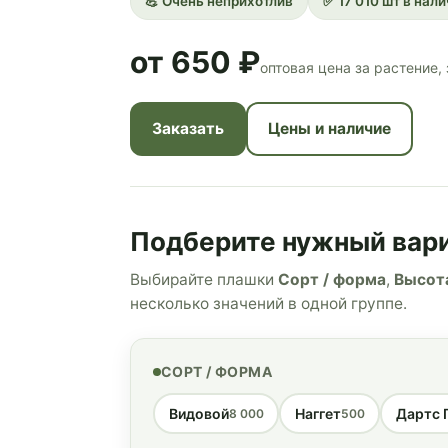
💪 Очень неприхотлив
✅ 17 010 шт в нал
от 650 ₽
оптовая цена за растение, 
Заказать
Цены и наличие
Подберите нужный вар
Выбирайте плашки
Сорт / форма
,
Высот
несколько значений в одной группе.
СОРТ / ФОРМА
Видовой
Наггет
Дартс 
8 000
500