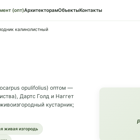
мент (опт)
Архитекторам
Объекты
Контакты
одник калинолистный
arpus opulifolius) оптом —
ства), Дартс Голд и Наггет
 живоизгородный кустарник;
P
ая живая изгородь