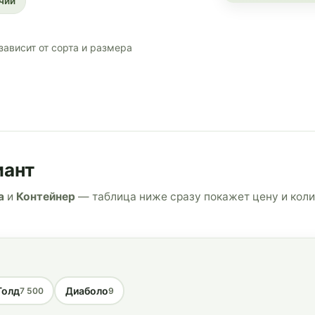
ичии
зависит от сорта и размера
иант
а
и
Контейнер
— таблица ниже сразу покажет цену и коли
Голд
Диаболо
7 500
9