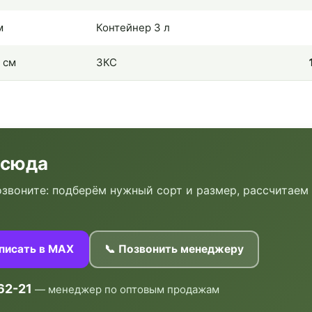
м
Контейнер 3 л
 см
ЗКС
 сюда
звоните: подберём нужный сорт и размер, рассчитаем
аписать в MAX
📞 Позвонить менеджеру
62-21
— менеджер по оптовым продажам