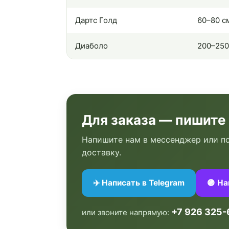
Дартс Голд
60–80 с
Диаболо
200–250
Для заказа — пишите
Напишите нам в мессенджер или по
доставку.
✈️ Написать в Telegram
🟣 Н
+7 926 325-
или звоните напрямую: