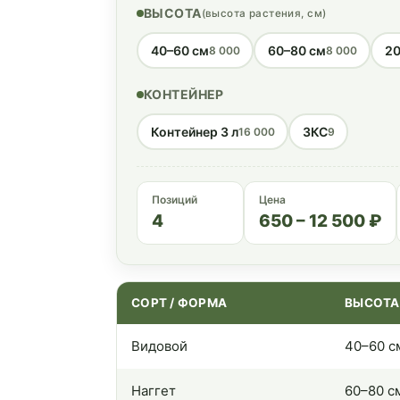
ВЫСОТА
(высота растения, см)
40–60 см
60–80 см
20
8 000
8 000
КОНТЕЙНЕР
Контейнер 3 л
ЗКС
16 000
9
Позиций
Цена
4
650 – 12 500 ₽
СОРТ / ФОРМА
ВЫСОТА
Видовой
40–60 с
Наггет
60–80 с