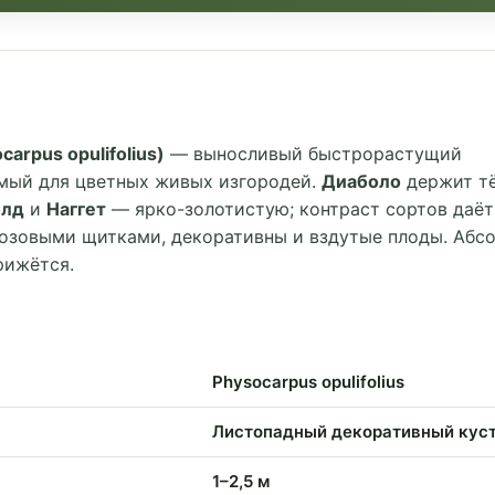
rpus opulifolius)
— выносливый быстрорастущий
имый для цветных живых изгородей.
Диаболо
держит т
олд
и
Наггет
— ярко-золотистую; контраст сортов даёт
озовыми щитками, декоративны и вздутые плоды. Абс
рижётся.
Physocarpus opulifolius
Листопадный декоративный кус
1–2,5 м