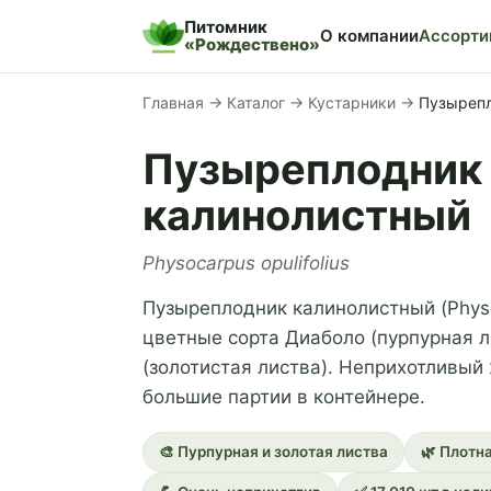
Питомник
О компании
Ассорти
«Рождествено»
Главная
→
Каталог
→
Кустарники
→
Пузырепл
Пузыреплодник
калинолистный
Physocarpus opulifolius
Пузыреплодник калинолистный (Physoc
цветные сорта Диаболо (пурпурная ли
(золотистая листва). Неприхотливый
большие партии в контейнере.
🎨 Пурпурная и золотая листва
🌿 Плотн