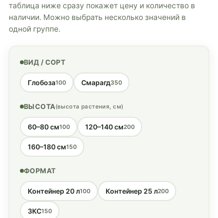
таблица ниже сразу покажет цену и количество в
наличии. Можно выбрать несколько значений в
одной группе.
ВИД / СОРТ
Глобоза
Смарагд
100
350
ВЫСОТА
(высота растения, см)
60–80 см
120–140 см
100
200
160–180 см
150
ФОРМАТ
Контейнер 20 л
Контейнер 25 л
100
200
ЗКС
150