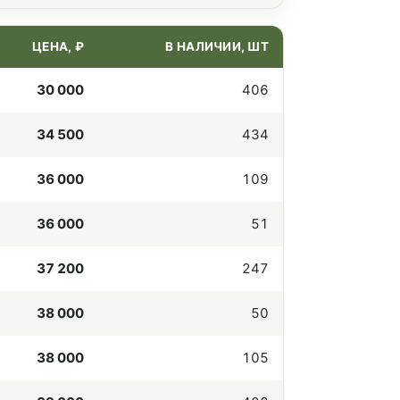
ЦЕНА, ₽
В НАЛИЧИИ, ШТ
30 000
406
34 500
434
36 000
109
36 000
51
37 200
247
38 000
50
38 000
105