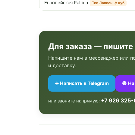
Европейская Pallida
Тип Лаппен, ф.куб
Для заказа — пишите
Напишите нам в мессенджер или по
и доставку.
✈️ Написать в Telegram
🟣 Н
+7 926 325-
или звоните напрямую: