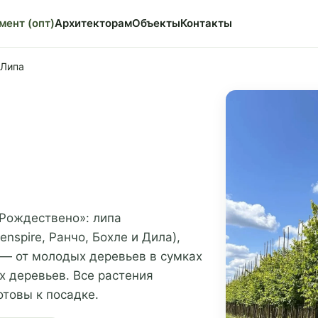
мент (опт)
Архитекторам
Объекты
Контакты
Липа
Рождествено»: липа
nspire, Ранчо, Бохле и Дила),
я — от молодых деревьев в сумках
х деревьев. Все растения
товы к посадке.