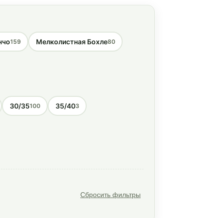
нчо
Мелколистная Бохле
159
80
30/35
35/40
100
3
Сбросить фильтры