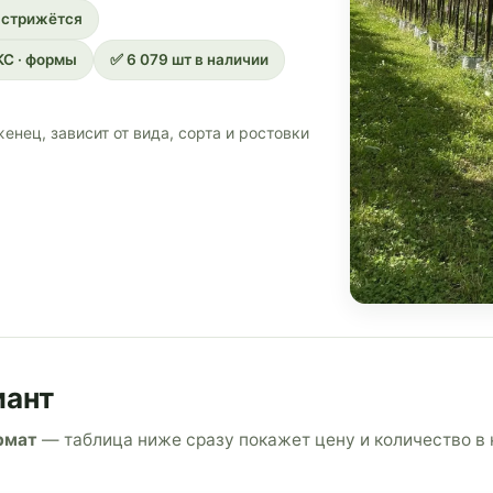
 стрижётся
КС · формы
✅ 6 079 шт в наличии
енец, зависит от вида, сорта и ростовки
иант
рмат
— таблица ниже сразу покажет цену и количество в