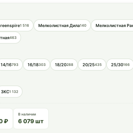
reenspire
Мелколистная Дила
Мелколистная Ра
1 516
140
тная
463
14/16
16/18
18/20
20/25
25/30
793
303
288
435
166
ЗКС
1 132
В наличии
0 ₽
6 079 шт