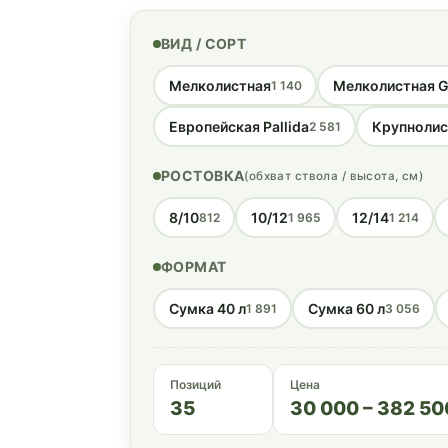
ВИД / СОРТ
Мелколистная
Мелколистная G
1 140
Европейская Pallida
Крупнолис
2 581
РОСТОВКА
(обхват ствола / высота, см)
8/10
10/12
12/14
812
1 965
1 214
ФОРМАТ
Сумка 40 л
Сумка 60 л
1 891
3 056
Позиций
Цена
35
30 000 – 382 50