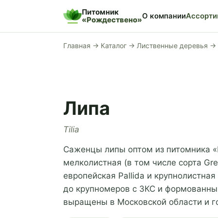
Питомник
О компании
Ассорти
«Рождествено»
Главная
→
Каталог
→
Лиственные деревья
→
Липа
Tilia
Саженцы липы оптом из питомника «
мелколистная (в том числе сорта Gree
европейская Pallida и крупнолистна
до крупномеров с ЗКС и формованны
выращены в Московской области и го