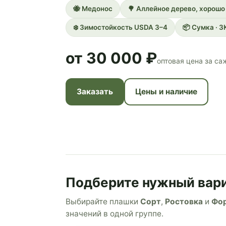
🐝 Медонос
🌳 Аллейное дерево, хорошо
❄️ Зимостойкость USDA 3–4
📦 Сумка · З
от 30 000 ₽
оптовая цена за саж
Заказать
Цены и наличие
Подберите нужный вар
Выбирайте плашки
Сорт
,
Ростовка
и
Фо
значений в одной группе.